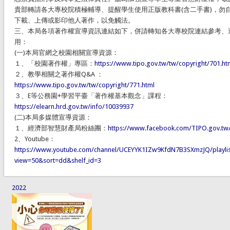
貴部轉請各大專校院積極輔導、提醒學生使用正版教科書(含二手書)，勿
下載、上傳或影印他人著作，以免觸法。
三、本局各項著作權宣導資訊連結如下，併請轉知各大專校院連結參考、
用：
(一)本局官網之校園相關宣導資源：
１、「校園著作權」專區：
https://www.tipo.gov.tw/tw/copyright/701.ht
２、教學相關之著作權Q&A ：
https://www.tipo.gov.tw/tw/copyright/771.html
３、E等公務園+學習平臺「著作權基本觀念」課程：
https://elearn.hrd.gov.tw/info/10039937
(二)本局多媒體宣導資源：
１、經濟部智慧財產局粉絲團：
https://www.facebook.com/TIPO.gov.tw
2、Youtube：
https://www.youtube.com/channel/UCEYYK1IZw9KfdN7B3SXmzJQ/playlis
view=50&sort=dd&shelf_id=3
2022
2017poster