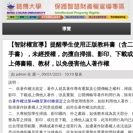
導覽
【智財權宣導】提醒學生使用正版教科書（含二
手書），未經授權，勿擅自掃描、影印、下載或
上傳書籍、教材，以免侵害他人著作權
由
admin
在 週一, 09/01/2025 - 10:19 發表
說明：
一、依著作權法規定，著作人就其著作專有重製及公開傳輸之權利，掃描
影印、下載或上傳他人著作，涉及重製、公開傳輸等著作利用行為，除有
合
著作權法第44條至第65條規定
之合理使用情形外，如欲利用他人著作，
取得著作財產權人之同意或授權，始符合著作權法的規定。
二、大專校院學生掃描、影印國內、外之書籍，如係整本或為其大部分、
整為零之掃描、影印，或任意下載、上傳他人論文等，此等利用行為均已
出合理使用範圍，將構成著作權之侵害行為，如遭著作財產權人依法追訴
恐須負擔刑事及民事之法律責任。茲為加強宣導學生尊重智慧財產權，敬