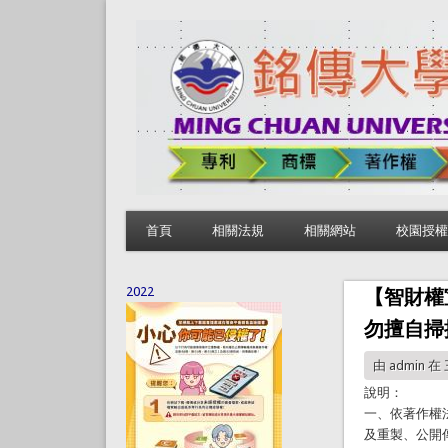
首頁
相關法規
相關網站
校園授權
2022
【智財權
勿擅自掃
由
admin
在 三
說明：
一、依著作權
及重製、公開