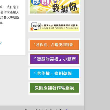
影印，或任意下
遭著作財產權人
轉請各大專校院
法。
?