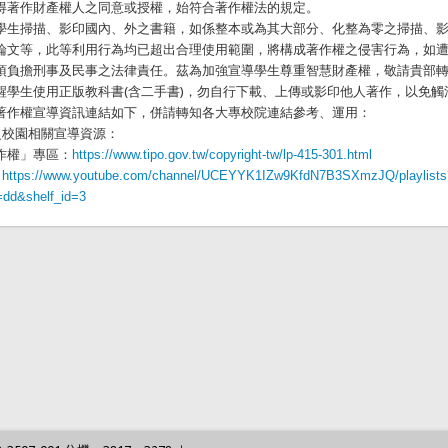
得著作財產權人之同意或授權，始符合著作權法的規定。
學生掃描、影印國內、外之書籍，如係整本或為其大部分、化整為零之掃描、
論文等，此等利用行為均已超出合理使用範圍，將構成著作權之侵害行為，如
須負擔刑事及民事之法律責任。茲為加強宣導學生尊重智慧財產權，敬請貴部
醒學生使用正版教科書(含二手書)，勿自行下載、上傳或影印他人著作，以免觸
著作權宣導資訊連結如下，併請轉知各大專校院連結參考、運用：
之校園相關宣導資源：
作權」專區：
https://www.tipo.gov.tw/copyright-tw/lp-415-301.html
：
https://www.youtube.com/channel/UCEYYK1IZw9KfdN7B3SXmzJQ/playlists
=dd&shelf_id=3