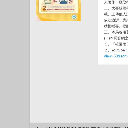
人著作，應取
二、大專校院
載、上傳他人
依法追訴，恐
積極輔導、提
三、本局各項
(一)本局官網
１、「校園著
２、Youtube
view=50&sort