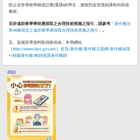
防止沒有學校學籍或註冊(選課)的學生，接收到這堂課的課程內容或
教材。
至於遠距教學學校應採取之合理技術措施之指引，請參考
「
著作權法
第46條規定之遠距教學應採取合理技術措施之指引
」
。
五、旨揭宣導資料取得路徑為：本局網站
（
http://www.tipo.gov.tw/
）
首頁/著作權/著作權主題網/著作權知識
+/校園著作權/教師授課著作權錦
2022