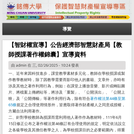
導覽
【智財權宣導】公告經濟部智慧財產局【教
師授課著作權錦囊】宣導資料
由
admin
在 三, 02/26/2025 - 10:24 發表
一、近年來因科技進步，課堂教學素材多元化，教師在學校授課或製
作教學教材時，除了因教學需要而影印他人的書籍、文章外，亦時有
涉及其他之著作利用行為，例如：在課堂上播放音樂、影片或轉貼圖
片、將檔案上傳網站等，將涉及「重製」、「公開演出」、「公開上
映」及「公開傳輸」等著作利用行為，除有符合
著作權法第44條至第
65條
規定之合理使用情形外，皆應取得著作財產權人之同意或授權，
方屬合法利用著作。
二、針對學校教師為授課而需利用他人著作作為教材時，111年6月
15日修正公布之著作權法第46條訂有合理使用的規定，明定依法設立
之各級學校及其擔任教學之人，為學校授課目的之必要範圍內，得重