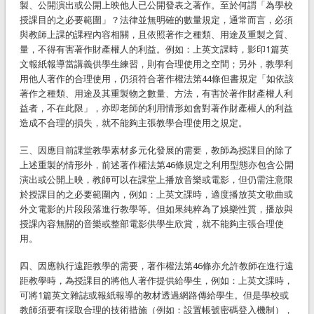
製、公開演出或公開上映他人已公開發表之著作。至於何謂「為學校
授課目的之必要範圍」？法律並無明確的數量規定，通常而言，必須
與教師上課的課程內容相關，且依照著作之種類、用途及重製之質、
量，不得有害著作財產權人的利益。例如：上英文課時，影印1篇英
文報紙報導當講義供學生練習，則有合理使用之空間；另外，教學利
用他人著作的合理使用，仍須符合著作權法第44條但書規定「如依該
著作之種類、用途及其重製物之數量、方法，有害於著作財產權人利
益者，不在此限」，亦即老師的利用情形如會對著作財產權人的利益
造成不合理的損失，就不能夠主張教學合理使用之規定。
三、因應目前課堂教學素材多元化發展的需要，教師為授課目的除了
上述重製的情形外，前述著作權法第46條規定之利用型態亦包含公開
演出或公開上映，教師可以在課堂上播放音樂或電影，但仍需注意限
於授課目的之必要範圍內，例如：上英文課時，適度播放英文歌曲或
外文電影的片段段落進行教學等。但如果純粹為了娛樂性質，播放與
授課內容無關的音樂或整部電影供學生欣賞，就不能夠主張合理使
用。
四、因應執行遠距教學的需要，著作權法第46條亦允許教師在進行遠
距教學時，為授課目的將他人著作提供給學生，例如：上英文課時，
可將1篇英文雜誌或報紙報導的教材透過網路傳給學生。但是學校或
教師須要有採取合理的技術措施（例如：設置帳號密碼登入機制），