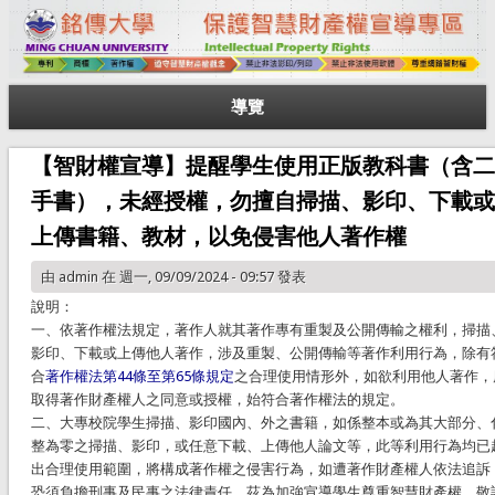
導覽
【智財權宣導】提醒學生使用正版教科書（含二
手書），未經授權，勿擅自掃描、影印、下載或
上傳書籍、教材，以免侵害他人著作權
由
admin
在 週一, 09/09/2024 - 09:57 發表
說明：
一、依著作權法規定，著作人就其著作專有重製及公開傳輸之權利，掃描
影印、下載或上傳他人著作，涉及重製、公開傳輸等著作利用行為，除有
合
著作權法第44條至第65條規定
之合理使用情形外，如欲利用他人著作，
取得著作財產權人之同意或授權，始符合著作權法的規定。
二、大專校院學生掃描、影印國內、外之書籍，如係整本或為其大部分、
整為零之掃描、影印，或任意下載、上傳他人論文等，此等利用行為均已
出合理使用範圍，將構成著作權之侵害行為，如遭著作財產權人依法追訴
恐須負擔刑事及民事之法律責任。茲為加強宣導學生尊重智慧財產權，敬