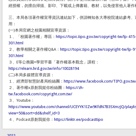
經授權，勿擅自掃描、影印、下載或上傳書籍、教材，以免侵害他人著作
三、本局各項著作權宣導資訊連結如下，併請轉知各大專校院連結參考、
用：
(一)本局官網之校園相關宣導資源：
１、「校園著作權」專區：
https://topic.tipo.gov.tw/copyright-tw/lp-415
301.html
２、教學相關之著作權Q&A：
https://topic.tipo.gov.tw/copyright-tw/lp-9
301.html
３、E等公務園+學習平臺「著作權基本觀念」課程：
https://elearn.hrd.gov.tw/info/10028194
(二)本局多媒體宣導資源：
１、經濟部智慧財產局粉絲團：
https://www.facebook.com/TIPO.gov.tw
２、著作權x原創我挺你粉絲團：
https://zh-
tw.facebook.com/copyright.com.tw/
３、Youtube：
https://www.youtube.com/channel/UCEYYK1IZw9KfdN7B3SXmzJQ/playlis
view=50&sort=dd&shelf_id=3
４、Podcast原創我挺你：
https://linktr.ee/podcasttipo
2022
2017poster