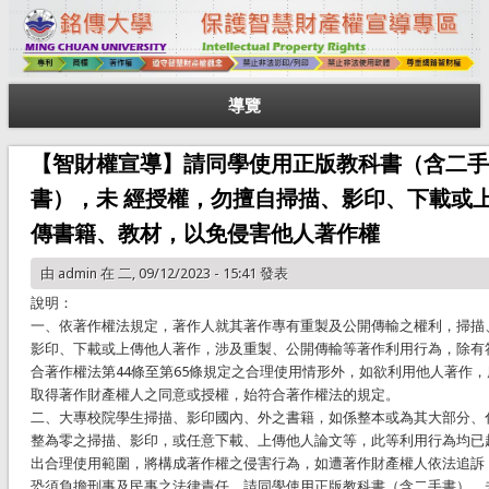
導覽
【智財權宣導】請同學使用正版教科書（含二手
書），未 經授權，勿擅自掃描、影印、下載或
傳書籍、教材，以免侵害他人著作權
由
admin
在 二, 09/12/2023 - 15:41 發表
說明：
一、依著作權法規定，著作人就其著作專有重製及公開傳輸之權利，掃描
影印、下載或上傳他人著作，涉及重製、公開傳輸等著作利用行為，除有
合著作權法第44條至第65條規定之合理使用情形外，如欲利用他人著作，
取得著作財產權人之同意或授權，始符合著作權法的規定。
二、大專校院學生掃描、影印國內、外之書籍，如係整本或為其大部分、
整為零之掃描、影印，或任意下載、上傳他人論文等，此等利用行為均已
出合理使用範圍，將構成著作權之侵害行為，如遭著作財產權人依法追訴
恐須負擔刑事及民事之法律責任。請同學使用正版教科書（含二手書），