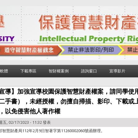
軟體
下載專區
智財權案例
諮詢窗口
宣導影片
宣導】加強宣導校園保護智慧財產權案，請同學使
二手書），未經授權，勿擅自掃描、影印、下載或
，以免侵害他人著作權
五, 02/17/2023 - 11:32 發表
智慧財產局112年2月9日智著字第11260002060號函辦理。