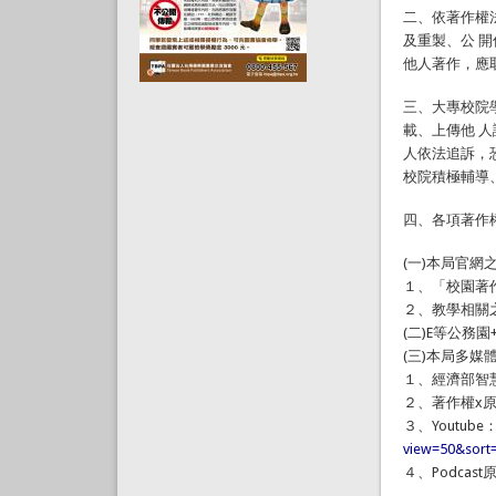
二、依著作權
及重製、公 
他人著作，應
三、大專校院
載、上傳他 
人依法追訴，
校院積極輔導
四、各項著作
(一)本局官網
１、「校園著
２、教學相關
(二)E等公務
(三)本局多媒
１、經濟部智
２、著作權x
３、Youtube
view=50&sort
４、Podcas