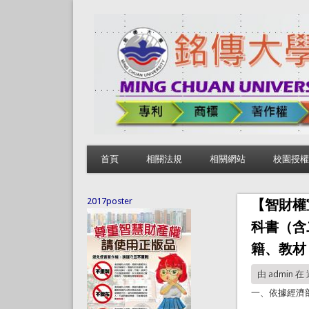
首頁
相關法規
相關網站
校園授權
2017poster
【智財權
科書（含
籍、教材
由
admin
在 週
一、依據經濟部