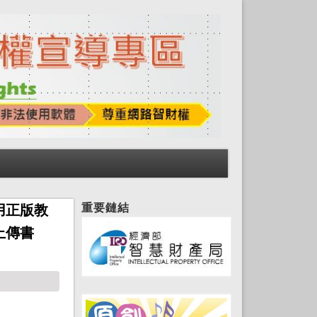
重要鏈結
用正版教
上傳書