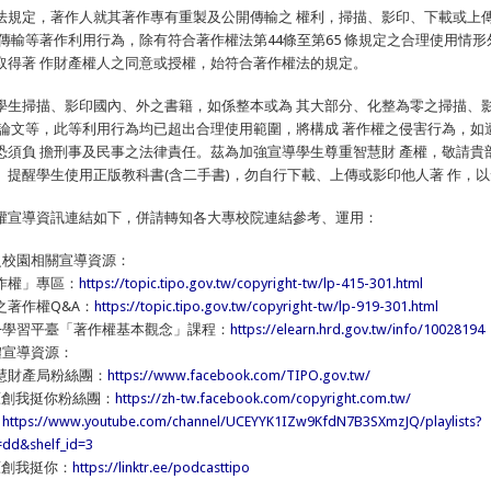
法規定，著作人就其著作專有重製及公開傳輸之 權利，掃描、影印、下載或上
開傳輸等著作利用行為，除有符合著作權法第44條至第65 條規定之合理使用情
取得著 作財產權人之同意或授權，始符合著作權法的規定。
學生掃描、影印國內、外之書籍，如係整本或為 其大部分、化整為零之掃描、
人論文等，此等利用行為均已超出合理使用範圍，將構成 著作權之侵害行為，如
恐須負 擔刑事及民事之法律責任。茲為加強宣導學生尊重智慧財 產權，敬請貴
、提醒學生使用正版教科書(含二手書)，勿自行下載、上傳或影印他人著 作，
權宣導資訊連結如下，併請轉知各大專校院連結參考、運用：
之校園相關宣導資源：
作權」專區：
https://topic.tipo.gov.tw/copyright-tw/lp-415-301.html
之著作權Q&A：
https://topic.tipo.gov.tw/copyright-tw/lp-919-301.html
園+學習平臺「著作權基本觀念」課程：
https://elearn.hrd.gov.tw/info/10028194
體宣導資源：
慧財產局粉絲團：
https://www.facebook.com/TIPO.gov.tw/
原創我挺你粉絲團：
https://zh-tw.facebook.com/copyright.com.tw/
：
https://www.youtube.com/channel/UCEYYK1IZw9KfdN7B3SXmzJQ/playlists?
=dd&shelf_id=3
t原創我挺你：
https://linktr.ee/podcasttipo