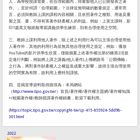
人，為學校授課需要，在合理範圍內，得重製他人已公開發表之著
作。」至於何謂「合理範圍」？法律並無明確的數量規定，通常而
言，必須與教師上課的課程內容相關，且依照著作之種類、用途及重
製之質、量，不得有害著作財產權人的利益。例如：上英文課時，影
印1篇英文報紙報導當講義供學生練習，則有合理使用之空間。
三、教師上課利用他人著作，除上述之利用行為可以主張合理使用他
人著作外，其他的利用行為並無其他合理使用之規定，例如：播放
YouTube的影片供學生欣賞，僅能個案上依著作權法第65條第2項規
定進行判斷，例如將上課之講義(他人著作)上傳網路等「公開傳輸」
之行為，將對著作財產權人之權益造成重大影響，故得主張合理使用
的空間實為有限，故利用上應特別謹慎。
四、旨揭宣導資料取得路徑為：本局網站
（
http://www.tipo.gov.tw/
）首頁/著作權/著作權主題網/著作權知識
+/校園著作權/教師授課著作權錦囊，歡迎下載利用。
(
https://topic.tipo.gov.tw/copyright-tw/cp-415-855924-5dd9b-
301.html
2022