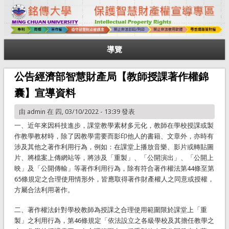
導覽
公告經濟部智慧財產局【教師授課著作權錦
囊】宣導資料
由
admin
在 四, 03/10/2022 - 13:39 發表
一、近年來因科技進步，課堂教學素材多元化，教師在學校授課或製
作教學教材時，除了因教學需要而影印他人的書籍、文章外，亦時有
涉及其他之著作利用行為，例如：在課堂上播放音樂、影片或轉貼圖
片、將檔案上傳網站等，將涉及「重製」、「公開演出」、「公開上
映」及「公開傳輸」等著作利用行為，除有符合著作權法第44條至第
65條規定之合理使用情形外，皆應取得著作財產權人之同意或授權，
方屬合法利用著作。
二、著作權法針對學校教師為授課之合理使用範圍限於課堂上「重
製」之利用行為，第46條規定「依法設立之各級學校及其擔任教學之