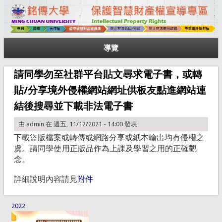
導覽
請同學勿至社群平台貼文尋求電子書，或轉
貼/分享境外侵權網站網址供板友點進網站連
結後搜尋並下載非法電子書
由
admin
在 週五, 11/12/2021 - 14:00 發表
下載盜版檔案或轉傳或網路分享或紙本輸出均有侵權之
虞。請同學使
用正版品作為上課及學習之用的正確觀
念。
詳細說明內容請見
附件
2022