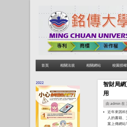
首頁
相關法規
相關網站
校園授權
2022
智財局網
用
由
admin
在 三
近年來因科
人的書籍、
案上傳網站