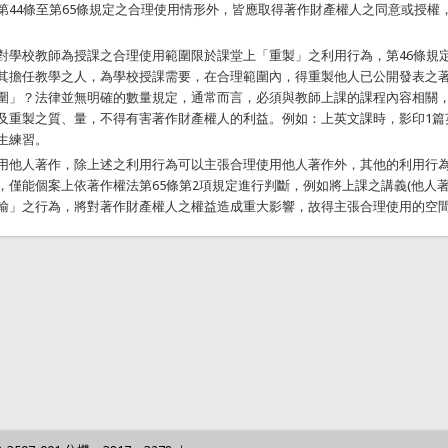
第44條至第65條規定之合理使用情形外，皆應取得著作財產權人之同意或授權
對學校教師為授課之合理使用範圍限於課堂上「重製」之利用行為，第46條規
其擔任教學之人，為學校授課需要，在合理範圍內，得重製他人已公開發表之
圍」？法律並無明確的數量規定，通常而言，必須與教師上課的課程內容相關
及重製之質、量，不得有害著作財產權人的利益。例如：上英文課時，影印1篇
生練習。
用他人著作，除上述之利用行為可以主張合理使用他人著作外，其他的利用行
，僅能個案上依著作權法第65條第2項規定進行判斷，例如將上課之講義(他人著
輸」之行為，將對著作財產權人之權益造成重大影響，故得主張合理使用的空