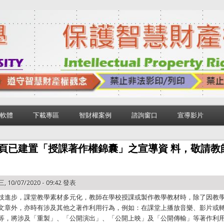
軟體
下載專區
智財權案例
諮詢窗口
宣導影片
頁已建置「授課著作權錦囊」之宣導資 料，敬請教
, 10/07/2020 - 09:42 發表
技進步，課堂教學素材多元化，教師在學校授課或製作教學教材時，除了因教
文章外，亦時有涉及其他之著作利用行為，例如：在課堂上播放音樂、影片或
等，將涉及「重製」、「公開演出」、「公開上映」及「公開傳輸」等著作利