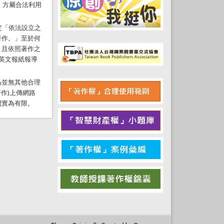
，方屬合法利用
定「依法設立之
著作。」至於何
，且依照著作之
英文報紙報導
為並無其他合理
作)上傳網路
間實為有限。