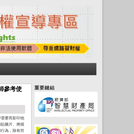
重要鏈結
師參考使
學需要而影印他
轉貼圖片、將檔
用行為，除有符