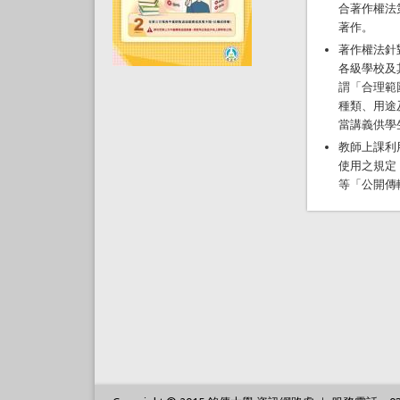
合著作權法
著作。
著作權法針
各級學校及
謂「合理範
種類、用途
當講義供學
教師上課利
使用之規定
等「公開傳