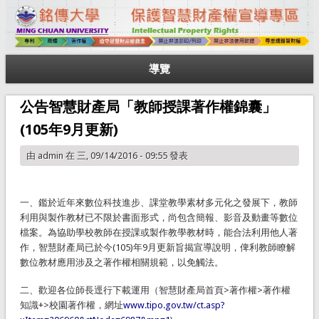
導覽
公告智慧財產局「教師授課著作權錦囊」
(105年9月更新)
由
admin
在 三, 09/14/2016 - 09:55 發表
一、鑑於近年來數位科技進步、課堂教學素材多元化之發展下，教師
利用與製作教材已不限於書面形式，尚包含簡報、影音及動畫等數位
檔案。為協助學校教師在授課或製作教學教材時，能合法利用他人著
作，智慧財產局已於今(105)年9月更新旨揭宣導說明，俾利教師瞭解
數位教材應用涉及之著作權相關規範，以免觸法。
二、歡迎各位師長逕行下載運用（智慧財產局首頁>著作權>著作權
知識+>校園著作權，網址
www.tipo.gov.tw/ct.asp?