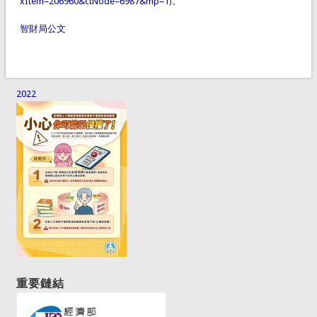
xItem=206960&ctNode=6987&mp=1
)。
智財局公文
2022
重要鏈結