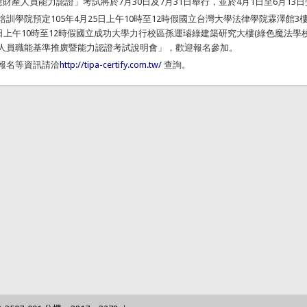
慧財產人員能力認證」考試將於7月30日及7月31日舉行，並於4月1日至6月13
培訓學院預定105年4月25日上午10時至12時假國立台灣大學法律學院霖澤館3
月6日上午10時至12時假國立成功大學力行校區孫運璿綠建築研究大樓(綠色魔法學
人員職能基準推廣暨能力認證考試說明會」，歡迎報名參加。
報名等資訊請洽
http://tipa-certify.com.tw/
查詢。