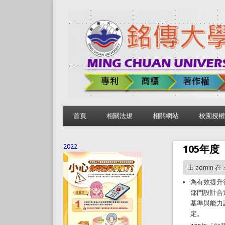
首頁
相關法規
相關網站
校園授權
2022
105年
由
admin
在 三
為有效提升
部門設計合
基準與能力
定。