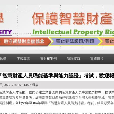
軟體
下載專區
智財權案例
諮詢窗口
宣導影片
度「智慧財產人員職能基準與能力認證」考試，歡迎報
, 04/20/2016 - 14:25 發表
智慧財產人才智能，並同步建立業界認同的智慧財產人員專業能力標準，提供
適專業課程及評量參考，經濟部智慧財產局已委託國立台灣大學規劃完成「智
認證制度」並於99年至104年舉辦「智慧財產人員能力認證」考試，結果頗受